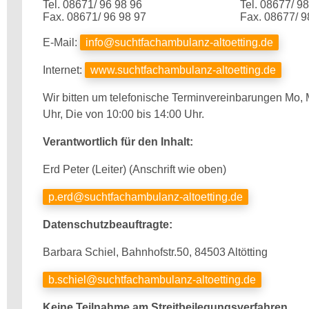
Tel. 08671/ 96 98 96
Tel. 08677/ 9
Fax. 08671/ 96 98 97
Fax. 08677/ 9
E-Mail:
info@suchtfachambulanz-altoetting.de
Internet:
www.suchtfachambulanz-altoetting.de
Wir bitten um telefonische Terminvereinbarungen Mo, M
Uhr, Die von 10:00 bis 14:00 Uhr.
Verantwortlich für den Inhalt:
Erd Peter (Leiter) (Anschrift wie oben)
p.erd@suchtfachambulanz-altoetting.de
Datenschutzbeauftragte:
Barbara Schiel, Bahnhofstr.50, 84503 Altötting
b.schiel@suchtfachambulanz-altoetting.de
Keine Teilnahme am Streitbeilegungsverfahren